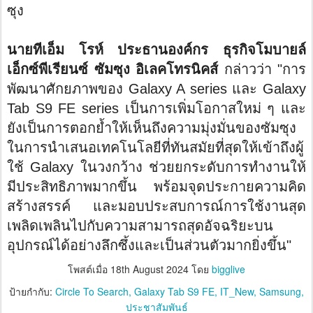
ซุง
นายทีเอ็ม โรห์ ประธานองค์กร ธุรกิจโมบายล์
เอ็กซ์พีเรียนซ์ ซัมซุง อิเลคโทรนิคส์
กล่าวว่า
"
การ
พัฒนาศักยภาพของ
Galaxy A series
และ
Galaxy
Tab S9 FE series
เป็นการเพิ่มโอกาสใหม่ ๆ และ
ยังเป็นการตอกย้ำให้เห็นถึ
งความมุ่งมั่นของซัมซุ
ง
ในการนำเสนอเทคโนโลยีที่ทันสมั
ยที่สุดให้เข้าถึงผู้
ใช้
Galaxy
ในวงกว้าง ช่วยยกระดับการทำงานให้
มีประสิ
ทธิภาพมากขึ้น พร้อมจุดประกายความคิด
สร้
างสรรค์ และมอบประสบการณ์การใช้งานสุ
ด
เพลิดเพลินไปกับความสามารถสุ
ดอัจฉริยะบน
อุปกรณ์ได้อย่างลึ
กซึ้งและเป็นส่วนตัวมากยิ่งขึ้น
"
โพสต์เมื่อ
18th August 2024
โดย
bigglive
ป้ายกำกับ:
Circle To Search
Galaxy Tab S9 FE
IT_New
Samsung
ประชาสัมพันธ์