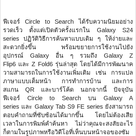
ฟีเจอร์
Circle to Search
ได้รับความนิยมอย่าง
รวดเร็ว ตั้งแต่เปิดตัวครั้งแรกใน
Galaxy S24
series
ปฏิวัติวิธีการค้นหาแบบเดิม ๆ ให้ง่ายและ
สะดวกยิ่งขึ้น พร้อมขยายการใช้งานไปยัง
อุปกรณ์
Galaxy
อื่น ๆ รวมถึง
Galaxy Z
Flip6
และ
Z Fold6
รุ่นล่าสุด โดยได้มีการพั
ฒนาค
วามสามารถในการใช้งานเพิ่
มเติม เช่น การแปล
ภาษาแบบเต็มหน้า การทำการบ้าน และการ
สแกน
QR
และบาร์โค้ด นอกจากนี้ ปัจจุบัน
ฟีเจอร์
Circle to Search
บน
Galaxy A
series
และ
Galaxy Tab S9 FE series
ยังสามารถ
ตอบคำถามที่ซับซ้อนได้
มากขึ้น โดยไม่ต้องเสีย
เวลาในการพิมพ์
คำค้นหา ไม่ว่าคุณจะสงสัยอะไร
ก็ตามในรู
ปภาพหรือวิดีโอที่เห็นบนหน้
าจอของซัม