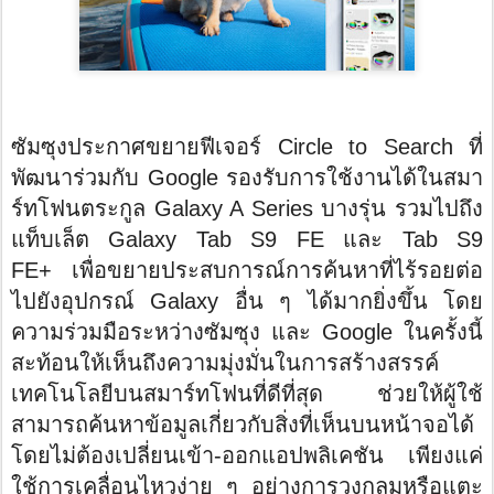
ซัมซุงประกาศขยายฟีเจอร์
Circle to Search
ที่
พัฒนาร่วมกับ
Google
รองรับการใช้งานได้ในสมา
ร์
ทโฟนตระกูล
Galaxy A Series
บางรุ่น รวมไปถึง
แท็บเล็ต
Galaxy Tab S9 FE
และ
Tab S9
FE+
เพื่อขยายประสบการณ์การค้นหาที่
ไร้รอยต่อ
ไปยังอุปกรณ์
Galaxy
อื่น ๆ ได้มากยิ่งขึ้น โดย
ความร่วมมือระหว่างซัมซุง และ
Google
ในครั้งนี้
สะท้อนให้เห็นถึงความมุ่งมั่
นในการสร้างสรรค์
เทคโนโลยี
บนสมาร์ทโฟนที่ดีที่สุด ช่วยให้ผู้ใช้
สามารถค้นหาข้อมู
ลเกี่ยวกับสิ่งที่เห็นบนหน้
าจอได้
โดยไม่ต้องเปลี่ยนเข้า-
ออกแอปพลิเคชัน เพียงแค่
ใช้การเคลื่อนไหวง่าย ๆ อย่างการวงกลมหรือแตะ