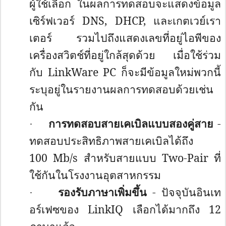
ผู้
ใช้เลือก ในผลการทดสอบจะแสดงข้อมูล
เซิร์
ฟเวอร์
DNS, DHCP,
และเกตเวย์เรา
เตอร์ รวมไปถึงแสดงเลขที่อยู่ไอพี
ของ
เครื่องสวิตช์ที่อยู่ใกล้สุ
ดด้วย เมื่อใช้ร่วม
กับ
LinkWare PC
ก็จะมีข้อมูลใหม่พวกนี้
ระบุอยู่
ในรายงานผลการทดสอบด้วยเช่น
กัน
การทดสอบสายเคเบิลแบบสองคู่สาย
-
·
ทดสอบประสิทธิภาพสายเคเบิลได้ถึ
ง
100
Mb/s
สำหรับสายแบบ
Two-Pair
ที่
ใช้กันในโรงงานอุตสาหกรรม
รองรับภาษาเพิ่มขึ้น
- ปัจจุบันอินเท
·
อร์เฟซของ
LinkIQ
เลือกได้มากถึง 12