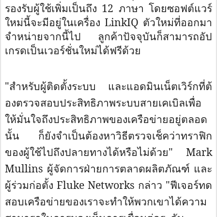
รองรับผู้ใช้เพิ่มเป็นถึง 12 ภาษา โดยซอฟต์แวร์
ใหม่นี้จะมีอยู่
ในเครื่อง
LinkIQ
ตัวใหม่ที่ออกมา
จำหน่ายจากนี้ไป ลูกค้าปัจจุบันก็สามารถอั
ป
เกรดเป็นเวอร์ชั่นใหม่ได้ฟรีด้
วย
"สำหรับผู้ติดตั้งระบบ และแอดมินเน็ตเวิร์กที่ต้
องตรวจสอบประสิทธิ
ภาพระบบสายเคเบิลเพื่อ
ให้มั่
นใจถึงประสิทธิภาพของเครือข่
ายอยู่ตลอด
นั้น ก็ยังจำเป็นต้องหาวิธีตรวจเช็
คว่าทราฟิก
ของผู้ใช้ไปถึ
งปลายทางได้หรือไม่ด้วย"
Mark
Mullins
ผู้จัดการฝ่ายการตลาดผลิตภัณฑ์ และ
ผู้ร่วมก่อตั้ง
Fluke Networks
กล่าว "ฟีเจอร์ทด
สอบเครือข่
ายของเราจะทำให้พวกเขาได้
ความ