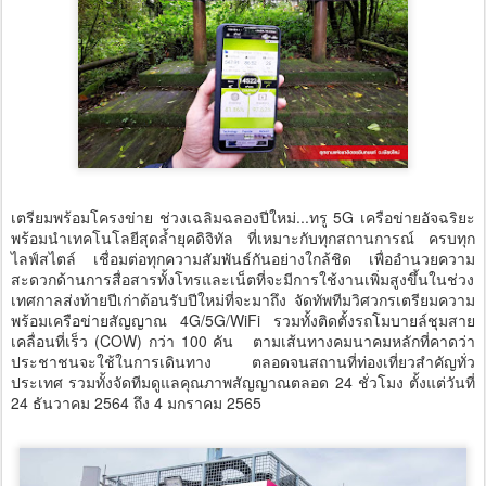
เตรียมพร้อมโครงข่าย ช่วงเฉลิมฉลองปีใหม่...ทรู 5G เครือข่ายอัจฉริยะ
พร้อมนำเทคโนโลยีสุดล้ำยุคดิจิทัล ที่เหมาะกับทุกสถานการณ์ ครบทุก
ไลฟ์สไตล์ เชื่อมต่อทุกความสัมพันธ์กันอย่างใกล้ชิด เพื่ออำนวยความ
สะดวกด้านการสื่อสารทั้งโทรและเน็ตที่จะมีการใช้งานเพิ่มสูงขึ้นในช่วง
เทศกาลส่งท้ายปีเก่าต้อนรับปีใหม่ที่จะมาถึง จัดทัพทีมวิศวกรเตรียมความ
พร้อมเครือข่ายสัญญาณ 4G/5G/WiFi รวมทั้งติดตั้งรถโมบายล์ชุมสาย
เคลื่อนที่เร็ว (COW) กว่า 100 คัน ตามเส้นทางคมนาคมหลักที่คาดว่า
ประชาชนจะใช้ในการเดินทาง ตลอดจนสถานที่ท่องเที่ยวสำคัญทั่ว
ประเทศ รวมทั้งจัดทีมดูแลคุณภาพสัญญาณตลอด 24 ชั่วโมง ตั้งแต่วันที่
24 ธันวาคม 2564 ถึง 4 มกราคม 2565