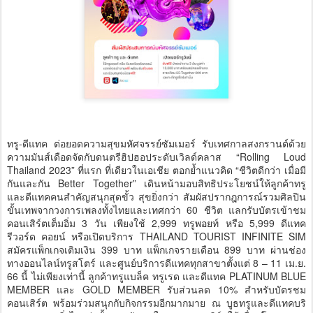
ทรู-ดีแทค ต่อยอดความสุขมหัศจรรย์ซัมเมอร์ รับเทศกาลสงกรานต์ด้วย
ความมันส์เดือดจัดกับดนตรีฮิปฮอประดับเวิลด์คลาส “Rolling Loud
Thailand 2023” ที่แรก ที่เดียวในเอเชีย ตอกย้ำแนวคิด “ชีวิตดีกว่า เมื่อมี
กันและกัน Better Together” เดินหน้ามอบสิทธิประโยชน์ให้ลูกค้าทรู
และดีแทคคนสำคัญสนุกสุดขั้ว สุขยิ่งกว่า สัมผัสปรากฎการณ์รวมศิลปิน
ขั้นเทพจากวงการเพลงทั้งไทยและเทศกว่า 60 ชีวิต แลกรับบัตรเข้าชม
คอนเสิร์ตเต็มอิ่ม 3 วัน เพียงใช้ 2,999 ทรูพอยท์ หรือ 5,999 ดีแทค
รีวอร์ด คอยน์ หรือเปิดบริการ THAILAND TOURIST INFINITE SIM
สมัครแพ็กเกจเติมเงิน 399 บาท แพ็กเกจรายเดือน 899 บาท ผ่านช่อง
ทางออนไลน์ทรูสโตร์ และศูนย์บริการดีแทคทุกสาขาตั้งแต่ 8 – 11 เม.ย.
66 นี้ ไม่เพียงเท่านี้ ลูกค้าทรูแบล็ค ทรูเรด และดีแทค PLATINUM BLUE
MEMBER และ GOLD MEMBER รับส่วนลด 10% สำหรับบัตรชม
คอนเสิร์ต พร้อมร่วมสนุกกับกิจกรรมอีกมากมาย ณ บูธทรูและดีแทคบริ