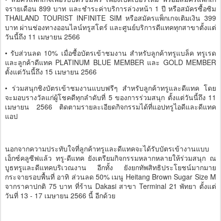
จรายเดือน 899 บาท และชำระค่าบริการล่วงหน้า 1 ปี หรือสมัครซื้อซิม
THAILAND TOURIST INFINITE SIM หรือสมัครแพ็กเกจเติมเงิน 399
บาท ผ่านช่องทางออนไลน์ทรูสโตร์ และศูนย์บริการดีแทคทุกสาขาตั้งแต่
วันนี้ถึง 11 เมษายน 2566
• รับส่วนลด 10% เมื่อซื้อบัตรเข้าชมงาน สำหรับลูกค้าทรูแบล็ค ทรูเรด
และลูกค้าดีแทค PLATINUM BLUE MEMBER และ GOLD MEMBER
ตั้งแต่วันนี้ถึง 15 เมษายน 2566
• ร่วมสนุกชิงบัตรเข้าชมงานแบบฟรีๆ สำหรับลูกค้าทรูและดีแทค โดย
จะมอบรางวัลแก่ผู้โชคดีทุกลำดับที่ 5 ของการร่วมสนุก ตั้งแต่วันนี้ถึง 11
เมษายน 2566 ติดตามรายละเอียดกิจกรรมได้ที่แอปทรูไอดีและดีแทค
แอป
นอกจากความประทับใจที่ลูกค้าทรูและดีแทคจะได้รับบัตรเข้างานแบบ
เอ็กซ์คลูซีฟแล้ว ทรู-ดีแทค ยังเตรียมกิจกรรมหลากหลายให้ร่วมสนุก ณ
บูธทรูและดีแทคบริเวณงาน อีกทั้ง ยังยกทัพสิทธิประโยชน์มากมาย
กระจายรอบพื้นที่ อาทิ ส่วนลด 50% เมนู Heitang Brown Sugar Size M
จากราคาปกติ 75 บาท ที่ร้าน Dakasi สาขา Terminal 21 พัทยา ตั้งแต่
วันที่ 13 - 17 เมษายน 2566 นี้ อีกด้วย