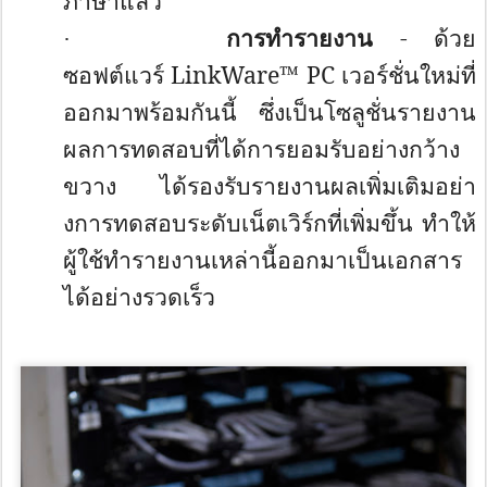
ภาษาแล้ว
การทำรายงาน
- ด้วย
·
ซอฟต์แวร์
LinkWare™ PC
เวอร์ชั่นใหม่ที่
ออกมาพร้อมกั
นนี้ ซึ่งเป็นโซลูชั่
นรายงาน
ผลการทดสอบที่ได้
การยอมรับอย่างกว้าง
ขวาง ได้รองรับรายงานผลเพิ่มเติมอย่
า
งการทดสอบระดับเน็ตเวิร์กที่
เพิ่มขึ้น ทำให้
ผู้ใช้ทำรายงานเหล่านี้
ออกมาเป็นเอกสาร
ได้อย่างรวดเร็ว