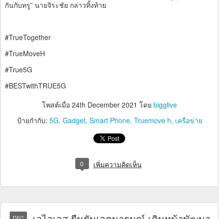
กันกับทรู” นายจิระชัย กล่าวทิ้งท้าย
#TrueTogether
#TrueMoveH
#True5G
#BESTwithTRUE5G
โพสต์เมื่อ
24th December 2021
โดย
bigglive
ป้ายกำกับ:
5G
Gadget
Smart Phone
Truemove h
เครือข่าย
0
เพิ่มความคิดเห็น
เอไอเอส ยืนยันเจตนารมณ์ เดินหน้าพัฒนา
DEC