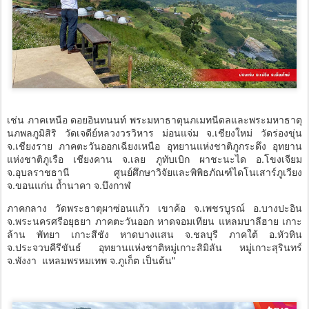
เช่น ภาคเหนือ ดอยอินทนนท์ พระมหาธาตุนภเมทนีดลและพระมหาธาตุ
นภพลภูมิสิริ วัดเจดีย์หลวงวรวิหาร ม่อนแจ่ม จ.เชียงใหม่ วัดร่องขุ่น
จ.เชียงราย ภาคตะวันออกเฉียงเหนือ อุทยานแห่งชาติภูกระดึง อุทยาน
แห่งชาติภูเรือ เชียงคาน จ.เลย ภูทับเบิก ผาชะนะได อ.โขงเจียม
จ.อุบลราชธานี ศูนย์ศึกษาวิจัยและพิพิธภัณฑ์ไดโนเสาร์ภูเวียง
จ.ขอนแก่น ถ้ำนาคา จ.บึงกาฬ
ภาคกลาง วัดพระธาตุผาซ่อนแก้ว เขาค้อ จ.เพชรบูรณ์ อ.บางปะอิน
จ.พระนครศรีอยุธยา ภาคตะวันออก หาดจอมเทียน แหลมบาลีฮาย เกาะ
ล้าน พัทยา เกาะสีชัง หาดบางแสน จ.ชลบุรี ภาคใต้ อ.หัวหิน
จ.ประจวบคีรีขันธ์ อุทยานแห่งชาติหมู่เกาะสิมิลัน หมู่เกาะสุรินทร์
จ.พังงา แหลมพรหมเทพ จ.ภูเก็ต เป็นต้น"