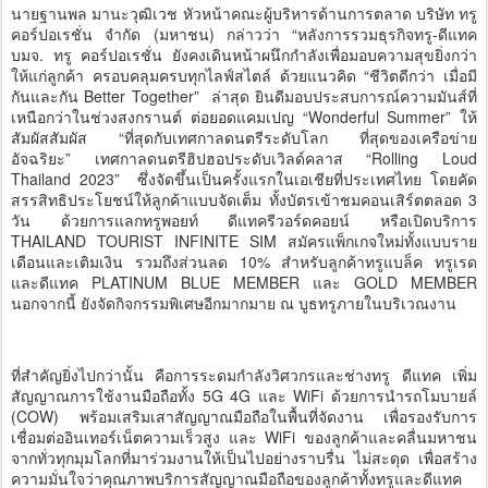
นายฐานพล มานะวุฒิเวช หัวหน้าคณะผู้บริหารด้านการตลาด บริษัท ทรู
คอร์ปอเรชั่น จำกัด (มหาชน) กล่าวว่า “หลังการรวมธุรกิจทรู-ดีแทค
บมจ. ทรู คอร์ปอเรชั่น ยังคงเดินหน้าผนึกกำลังเพื่อมอบความสุขยิ่งกว่า
ให้แก่ลูกค้า ครอบคลุมครบทุกไลฟ์สไตล์ ด้วยแนวคิด “ชีวิตดีกว่า เมื่อมี
กันและกัน Better Together” ล่าสุด ยินดีมอบประสบการณ์ความมันส์ที่
เหนือกว่าในช่วงสงกรานต์ ต่อยอดแคมเปญ “Wonderful Summer” ให้
สัมผัสสัมผัส “ที่สุดกับเทศกาลดนตรีระดับโลก ที่สุดของเครือข่าย
อัจฉริยะ” เทศกาลดนตรีฮิปฮอประดับเวิลด์คลาส “Rolling Loud
Thailand 2023” ซึ่งจัดขึ้นเป็นครั้งแรกในเอเชียที่ประเทศไทย โดยคัด
สรรสิทธิประโยชน์ให้ลูกค้าแบบจัดเต็ม ทั้งบัตรเข้าชมคอนเสิร์ตตลอด 3
วัน ด้วยการแลกทรูพอยท์ ดีแทครีวอร์ดคอยน์ หรือเปิดบริการ
THAILAND TOURIST INFINITE SIM สมัครแพ็กเกจใหม่ทั้งแบบราย
เดือนและเติมเงิน รวมถึงส่วนลด 10% สำหรับลูกค้าทรูแบล็ค ทรูเรด
และดีแทค PLATINUM BLUE MEMBER และ GOLD MEMBER
นอกจากนี้ ยังจัดกิจกรรมพิเศษอีกมากมาย ณ บูธทรูภายในบริเวณงาน
ที่สำคัญยิ่งไปกว่านั้น คือการระดมกำลังวิศวกรและช่างทรู ดีแทค เพิ่ม
สัญญาณการใช้งานมือถือทั้ง 5G 4G และ WiFi ด้วยการนำรถโมบายล์
(COW) พร้อมเสริมเสาสัญญาณมือถือในพื้นที่จัดงาน เพื่อรองรับการ
เชื่อมต่ออินเทอร์เน็ตความเร็วสูง และ WiFi ของลูกค้าและคลื่นมหาชน
จากทั่วทุกมุมโลกที่มาร่วมงานให้เป็นไปอย่างราบรื่น ไม่สะดุด เพื่อสร้าง
ความมั่นใจว่าคุณภาพบริการสัญญาณมือถือของลูกค้าทั้งทรูและดีแทค