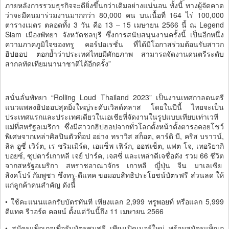
ภายหลังการรวมธุรกิจจะดียิ่งขึ้นกว่าเดิมอย่างแน่นอน ทั้งนี้ ทางผู้จัดคาด
ว่าจะมีคนมาร่วมงานมากกว่า 80,000 คน บนเนื้อที่ 164 ไร่ 100,000
ตารางเมตร ตลอดทั้ง 3 วัน คือ 13 – 15 เมษายน 2566 นี้ ณ Legend
Siam เมืองพัทยา จังหวัดชลบุรี ซึ่งการสนับสนุนงานครั้งนี้ เป็นอีกหนึ่ง
ความภาคภูมิใจของทรู คอร์ปอเรชั่น ที่ได้มีโอกาสร่วมต้อนรับสาวก
ฮิปฮอป ตอกย้ำว่าประเทศไทยมีศักยภาพ สามารถจัดงานดนตรีระดับ
สากลทัดเทียมนานาชาติได้อีกครั้ง”
สนั่นลั่นพัทยา “Rolling Loud Thailand 2023” เป็นงานเทศกาลดนตรี
แนวแพลงฮิปฮอปสุดยิ่งใหญ่ระดับเวิลด์คลาส โดยในปีนี้ ไทยจะเป็น
ประเทศแรกและประเทศเดียวในเอเชียที่จัดงานในรูปแบบเทียบเท่าเวที
แม่ที่สหรัฐอเมริกา ซึ่งมีสาวกฮิปฮอปจากทั่วโลกตั้งหน้าตั้งตารอคอยโชว์
พิเศษจากเหล่าศิลปินตัวท็อป อย่าง ทราวิส สก็อต, คาร์ดิ บี, คริส บราวน์,
ลิล อูซี่ เวิร์ต, เร ชริมเมิร์ด, เอแซ็พ เฟิร์ก, ออฟเซ็ต, แฟต โจ, เทอริยากิ
บอยซ์, ซุปตาร์เกาหลี เจย์ ปาร์ค, เจสซี่ และเหล่าดีเจชื่อดัง รวม 66 ชีวิต
จากสหรัฐอเมริกา สหราชอาณาจักร เกาหลี ญี่ปุ่น จีน มาเลเซีย
สิงคโปร์ กัมพูชา ซึ่งทรู-ดีแทค ขอมอบสิทธิประโยชน์บัตรฟรี ส่วนลด ให้
แก่ลูกค้าคนสำคัญ ดังนี้
• ใช้คะแนนแลกรับบัตรทันที เพียงแลก 2,999 ทรูพอยท์ หรือแลก 5,999
ดีแทค รีวอร์ด คอยน์ ตั้งแต่วันนี้ถึง 11 เมษายน 2566
• สมัครแพ็กเกจเพื่อรับบัตรชมฟรี เพียงเปิดเบอร์ใหม่ พร้อมสมัครแพ็กเก