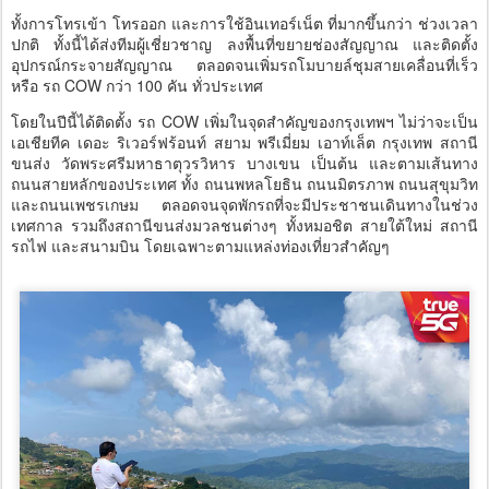
ทั้งการโทรเข้า โทรออก และการใช้อินเทอร์เน็ต ที่มากขึ้นกว่า ช่วงเวลา
ปกติ ทั้งนี้ได้ส่งทีมผู้เชี่ยวชาญ ลงพื้นที่ขยายช่องสัญญาณ และติดตั้ง
อุปกรณ์กระจายสัญญาณ ตลอดจนเพิ่มรถโมบายล์ชุมสายเคลื่อนที่เร็ว
หรือ รถ COW กว่า 100 คัน ทั่วประเทศ
โดยในปีนี้ได้ติดตั้ง รถ COW เพิ่มในจุดสำคัญของกรุงเทพฯ ไม่ว่าจะเป็น
เอเชียทีค เดอะ ริเวอร์ฟร้อนท์ สยาม พรีเมี่ยม เอาท์เล็ต กรุงเทพ สถานี
ขนส่ง วัดพระศรีมหาธาตุวรวิหาร บางเขน เป็นต้น และตามเส้นทาง
ถนนสายหลักของประเทศ ทั้ง ถนนพหลโยธิน ถนนมิตรภาพ ถนนสุขุมวิท
และถนนเพชรเกษม ตลอดจนจุดพักรถที่จะมีประชาชนเดินทางในช่วง
เทศกาล รวมถึงสถานีขนส่งมวลชนต่างๆ ทั้งหมอชิต สายใต้ใหม่ สถานี
รถไฟ และสนามบิน โดยเฉพาะตามแหล่งท่องเที่ยวสำคัญๆ